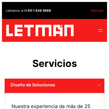
Saltar
Llámanos al
(+51) 1 436 5888
Webmail
al
contenido
Servicios
Diseño de Soluciones
Nuestra experiencia de más de 25