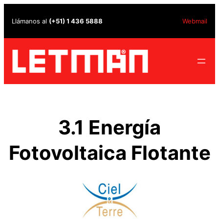
Saltar
Llámanos al
(+51) 1 436 5888
Webmail
al
contenido
3.1 Energía
Fotovoltaica Flotante